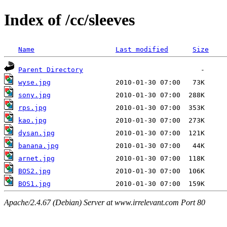
Index of /cc/sleeves
Name
Last modified
Size
Parent Directory
wyse.jpg
sony.jpg
rps.jpg
kao.jpg
dysan.jpg
banana.jpg
arnet.jpg
BOS2.jpg
BOS1.jpg
Apache/2.4.67 (Debian) Server at www.irrelevant.com Port 80